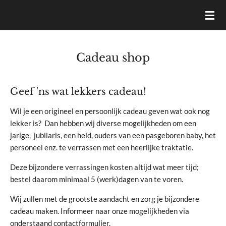
Ga
VAN DAM BROOD- & BANKETBAKKERIJ
direct
naar
de
Cadeau shop
hoofdinhoud
Geef 'ns wat lekkers cadeau!
Wil je een origineel en persoonlijk cadeau geven wat ook nog
lekker is? Dan hebben wij diverse mogelijkheden om een
jarige, jubilaris, een held, ouders van een pasgeboren baby, het
personeel enz. te verrassen met een heerlijke traktatie.
Deze bijzondere verrassingen kosten altijd wat meer tijd;
bestel daarom minimaal 5 (werk)dagen van te voren.
Wij zullen met de grootste aandacht en zorg je bijzondere
cadeau maken. Informeer naar onze mogelijkheden via
onderstaand contactformulier.