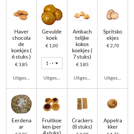
Haver
Gevulde
Ambach
Spritsko
chocola
koek
telijke
ekjes
de
kokos
€ 1,00
€ 2,70
koekjes (
koekjes (
6 stuks )
7 stuks)
€ 3,85
€ 3,85
Uitgeschakeld
Uitgeschakeld
Uitgeschakeld
Uitgeschakeld
Eerdena
Fruitkoe
Crackers
Appelra
ar
ken (per
(8 stuks)
kker
4 stuks)