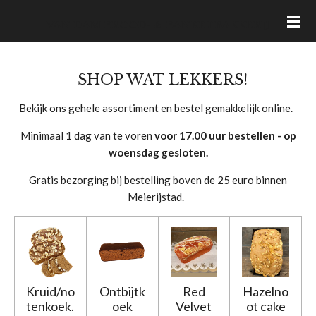
Ga
VAN DAM BROOD- & BANKETBAKKERIJ
direct
naar
de
SHOP WAT LEKKERS!
hoofdinhoud
Bekijk ons gehele assortiment en bestel gemakkelijk online.
Minimaal 1 dag van te voren
voor 17.00 uur bestellen - op
woensdag gesloten.
Gratis bezorging bij bestelling boven de 25 euro binnen
Meierijstad.
Kruid/no
Ontbijtk
Red
Hazelno
tenkoek.
oek
Velvet
ot cake