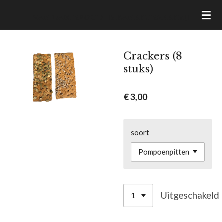
Ga
VAN DAM BROOD- & BANKETBAKKERIJ
direct
naar
de
Crackers (8
hoofdinhoud
stuks)
€ 3,00
soort
Uitgeschakeld