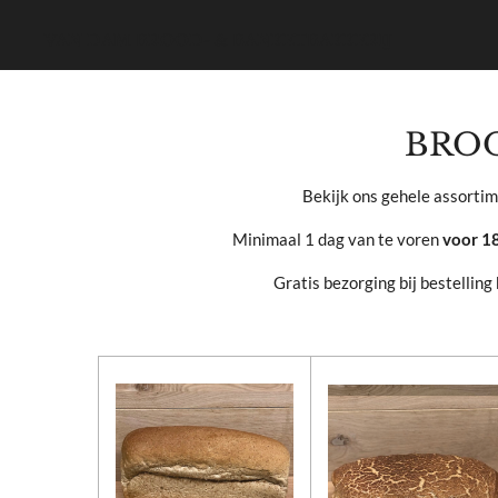
Ga
VAN DAM BROOD- & BANKETBAKKERIJ
direct
naar
de
hoofdinhoud
BRO
Bekijk ons gehele assortim
Minimaal 1 dag van te voren
voor 18
Gratis bezorging bij bestellin