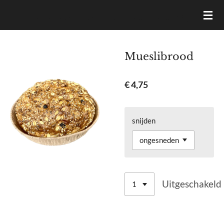
Ga
VAN DAM BROOD- & BANKETBAKKERIJ
direct
naar
de
Mueslibrood
hoofdinhoud
€ 4,75
snijden
Uitgeschakeld