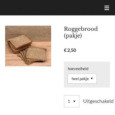
Ga
VAN DAM BROOD- & BANKETBAKKERIJ
direct
naar
de
Roggebrood
hoofdinhoud
(pakje)
€ 2,50
hoeveelheid
Uitgeschakeld