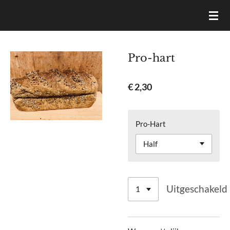
Ga
VAN DAM BROOD- & BANKETBAKKERIJ
direct
naar
de
Pro-hart
hoofdinhoud
€ 2,30
Pro-Hart
Uitgeschakeld