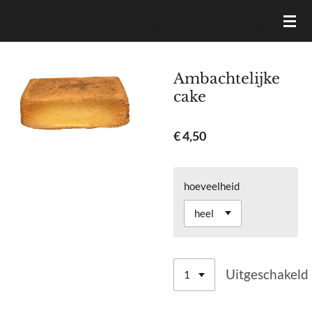
Ga
VAN DAM BROOD- & BANKETBAKKERIJ
direct
naar
de
Ambachtelijke
hoofdinhoud
cake
€ 4,50
hoeveelheid
Uitgeschakeld