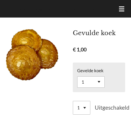
Ga
VAN DAM BROOD- & BANKETBAKKERIJ
direct
naar
de
Gevulde koek
hoofdinhoud
€ 1,00
Gevelde koek
Uitgeschakeld