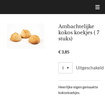
Ga
VAN DAM BROOD- & BANKETBAKKERIJ
direct
naar
de
Ambachtelijke
hoofdinhoud
kokos koekjes ( 7
stuks)
€ 3,85
Uitgeschakeld
Heerlijke eigen gemaakte
kokoskoekjes.