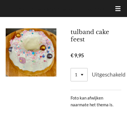
Ga
VAN DAM BROOD- & BANKETBAKKERIJ
direct
naar
de
tulband cake
hoofdinhoud
feest
€ 9,95
Uitgeschakeld
Foto kan afwijken
naarmate het thema is.