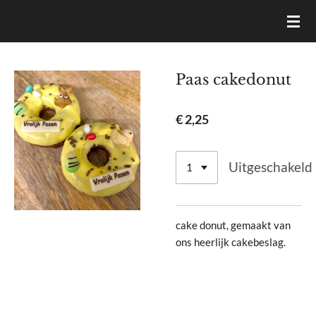
Ga
VAN DAM BROOD- & BANKETBAKKERIJ
direct
naar
de
Paas cakedonut
hoofdinhoud
€ 2,25
Uitgeschakeld
cake donut, gemaakt van
ons heerlijk cakebeslag.