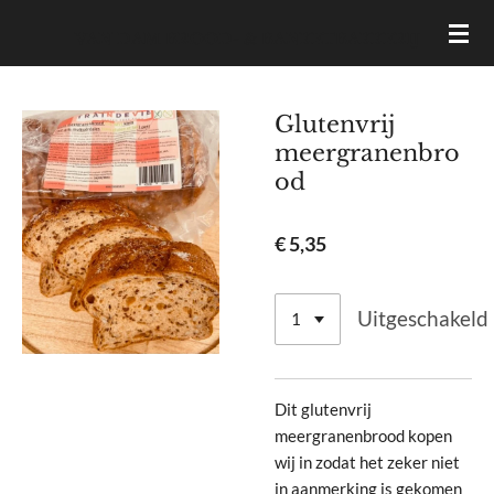
Ga
VAN DAM BROOD- & BANKETBAKKERIJ
direct
naar
de
Glutenvrij
hoofdinhoud
meergranenbro
od
€ 5,35
Uitgeschakeld
Dit glutenvrij
meergranenbrood kopen
wij in zodat het zeker niet
in aanmerking is gekomen