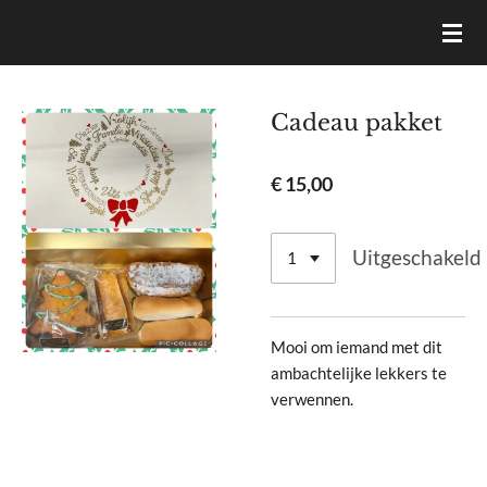
Ga
VAN DAM BROOD- & BANKETBAKKERIJ
direct
naar
de
Cadeau pakket
hoofdinhoud
€ 15,00
Uitgeschakeld
Mooi om iemand met dit
ambachtelijke lekkers te
verwennen.