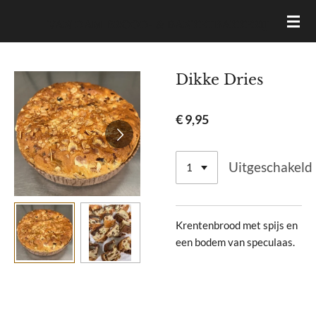
Ga
VAN DAM BROOD- & BANKETBAKKERIJ
direct
naar
de
Dikke Dries
hoofdinhoud
€ 9,95
Uitgeschakeld
Krentenbrood met spijs en
een bodem van speculaas.