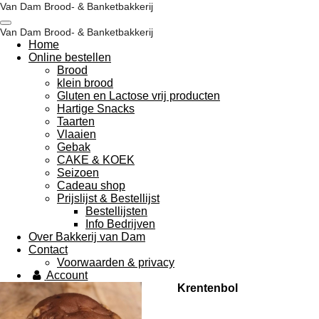
Van Dam Brood- & Banketbakkerij
Ga
direct
Van Dam Brood- & Banketbakkerij
naar
Home
de
Online bestellen
hoofdinhoud
Brood
klein brood
Gluten en Lactose vrij producten
Hartige Snacks
Taarten
Vlaaien
Gebak
CAKE & KOEK
Seizoen
Cadeau shop
Prijslijst & Bestellijst
Bestellijsten
Info Bedrijven
Over Bakkerij van Dam
Contact
Voorwaarden & privacy
Account
Krentenbol