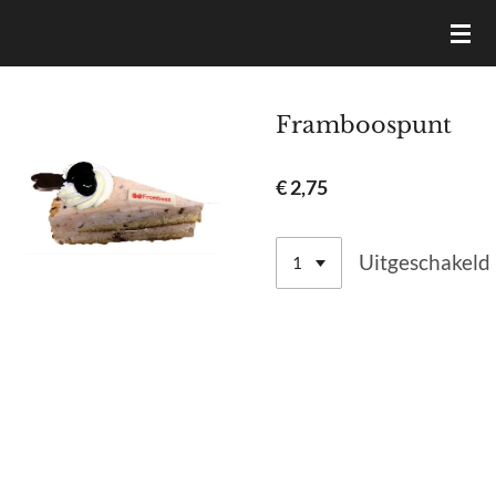
Ga
VAN DAM BROOD- & BANKETBAKKERIJ
direct
naar
de
Framboospunt
hoofdinhoud
€ 2,75
Uitgeschakeld