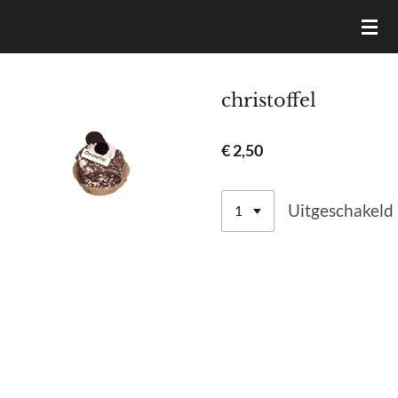
Ga
VAN DAM BROOD- & BANKETBAKKERIJ
direct
naar
de
christoffel
hoofdinhoud
€ 2,50
Uitgeschakeld