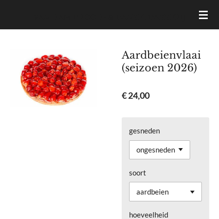
Ga
VAN DAM BROOD- & BANKETBAKKERIJ
direct
naar
de
Aardbeienvlaai
hoofdinhoud
(seizoen 2026)
€ 24,00
gesneden
soort
hoeveelheid