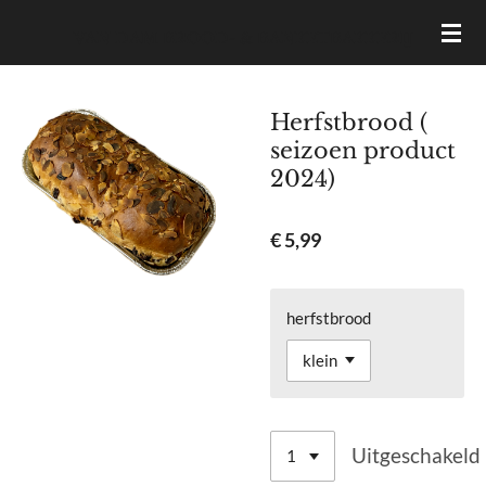
Ga
VAN DAM BROOD- & BANKETBAKKERIJ
direct
naar
de
Herfstbrood (
hoofdinhoud
seizoen product
2024)
€ 5,99
herfstbrood
Uitgeschakeld