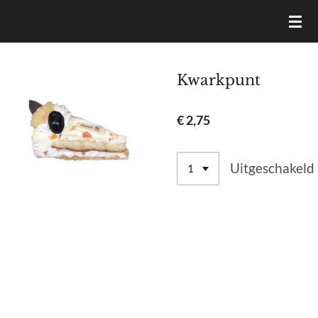
Ga
VAN DAM BROOD- & BANKETBAKKERIJ
direct
naar
de
Kwarkpunt
hoofdinhoud
€ 2,75
Uitgeschakeld