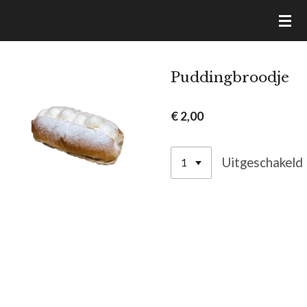
Ga
VAN DAM BROOD- & BANKETBAKKERIJ
direct
naar
de
Puddingbroodje
hoofdinhoud
€ 2,00
Uitgeschakeld