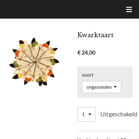
Ga
VAN DAM BROOD- & BANKETBAKKERIJ
direct
naar
de
Kwarktaart
hoofdinhoud
€ 24,00
soort
Uitgeschakeld