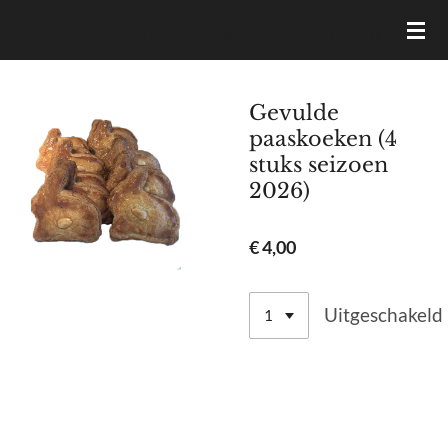
Ga
VAN DAM BROOD- & BANKETBAKKERIJ
direct
naar
de
Gevulde
hoofdinhoud
paaskoeken (4
stuks seizoen
2026)
€ 4,00
Uitgeschakeld