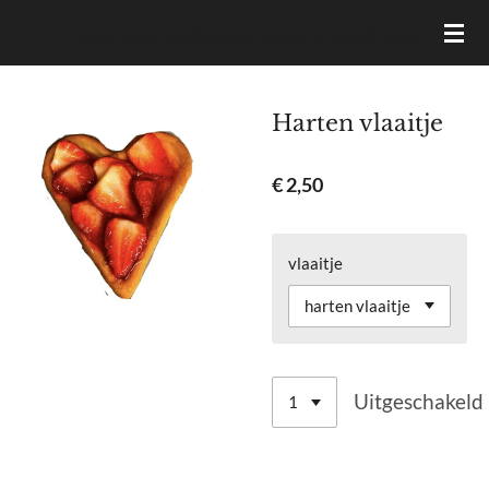
Ga
VAN DAM BROOD- & BANKETBAKKERIJ
direct
naar
de
Harten vlaaitje
hoofdinhoud
€ 2,50
vlaaitje
Uitgeschakeld