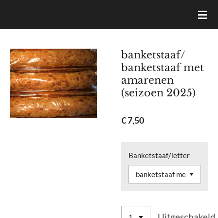
Ga
VAN DAM BROOD- & BANKETBAKKERIJ
direct
naar
de
banketstaaf/
hoofdinhoud
banketstaaf met
amarenen
(seizoen 2025)
€ 7,50
Banketstaaf/letter
Uitgeschakeld