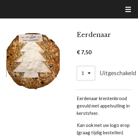
Ga
VAN DAM BROOD- & BANKETBAKKERIJ
direct
naar
de
Eerdenaar
hoofdinhoud
€ 7,50
Uitgeschakeld
Eerdenaar krentenbrood
gevuld met appelvulling in
kerstsfeer.
Kan ook met uw logo erop
(graag tijdig bestellen)