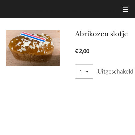
Ga
VAN DAM BROOD- & BANKETBAKKERIJ
direct
naar
de
Abrikozen slofje
hoofdinhoud
€ 2,00
Uitgeschakeld