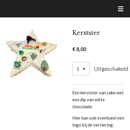
Ga
VAN DAM BROOD- & BANKETBAKKERIJ
direct
naar
de
Kerstster
hoofdinhoud
€ 8,00
Uitgeschakeld
Een kerstster van cake met
een dip van witte
chocolade.
Hier kan ook eventueel een
logo bij de versiering.